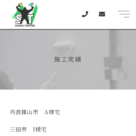
t
o
g
g
l
e
n
a
v
i
施工実績
g
a
t
i
o
n
丹波篠山市 A様宅
三田市 I様宅