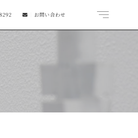
t
-8292
お問い合わせ
o
g
g
l
e
n
a
v
i
g
a
t
i
o
n